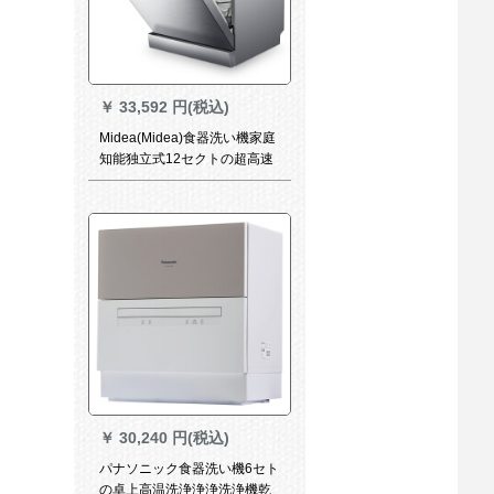
￥
33,592 円(税込)
Midea(Midea)食器洗い機家庭
知能独立式12セクトの超高速
洗浄ピュレレと野菜の洗浄除
菌乾燥(7-10口の家)シルバセ
ミナー
￥
30,240 円(税込)
パナソニック食器洗い機6セト
の卓上高温洗浄浄浄洗浄機乾