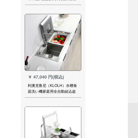
燥ダブボラを加熱します。
￥
47,040 円(税込)
利澳克鲁尼（KLOLH）水槽食
器洗い機家庭用全自動組込超
音波洗浄機果物と野菜の三合
一超音波洗浄機X 1301