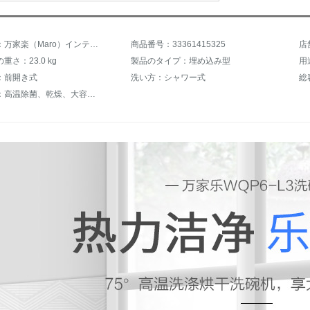
商品名称：万家楽（Maro）インテリジェント除菌乾燥予約タイミングテーブル埋め込み家庭用食器洗い機8セット洗えるWQP 6-L 3（C）省水。
商品番号：33361415325
店
重さ：23.0 kg
製品のタイプ：埋め込み型
用
：前開き式
洗い方：シャワー式
総
おすすめ：高温除菌、乾燥、大容量、予約タイミング