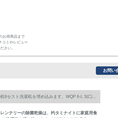
のお得商品まで
チコミやレビュー
ください。
お問い
セスト洗濯机を埋め込みます。WQP 6-L 3(C)省
no)レンテリーの除菌乾燥は、约タミナイトに家庭用食