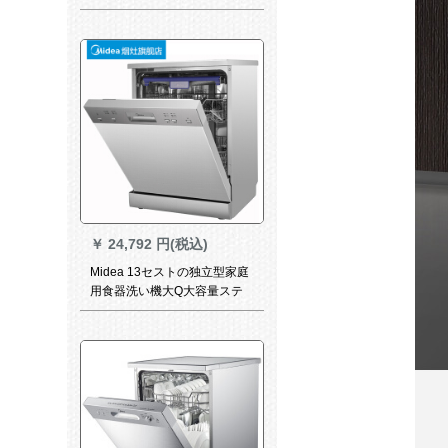
动で埋め込み式の独立超音波
洗い浄浄果物と野菜消毒水槽
多机能XWP-V 03-1247真珠光
黒
￥
24,792 円(税込)
Midea 13セストの独立型家庭
用食器洗い機大Q大容量ステ
ィンレス本体スト除菌クリー
ク版