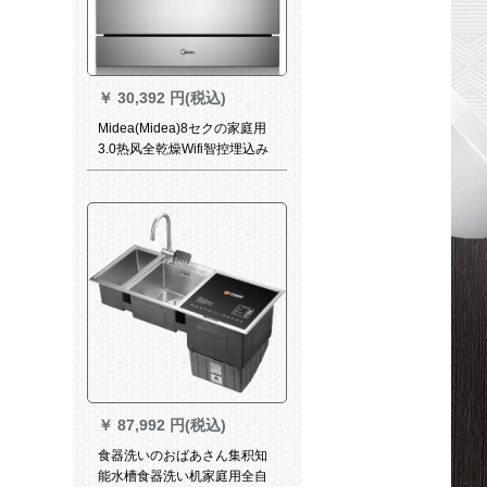
￥
30,392 円(税込)
Midea(Midea)8セクの家庭用
3.0热风全乾燥Wifi智控埋込み
除菌洗浄机X 4-S
￥
87,992 円(税込)
食器洗いのおばあさん集积知
能水槽食器洗い机家庭用全自