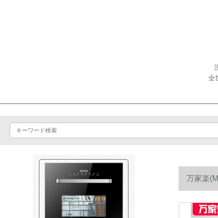
全
万家楽(
水。