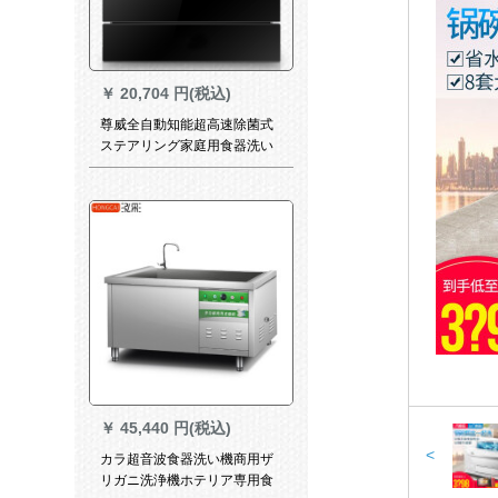
￥
20,704 円(税込)
尊威全自動知能超高速除菌式
ステアリング家庭用食器洗い
機極夜黒X-06
￥
45,440 円(税込)
<
カラ超音波食器洗い機商用ザ
リガニ洗浄機ホテリア専用食