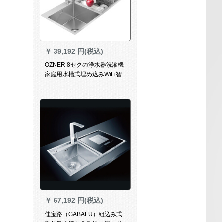
￥
39,192 円(税込)
OZNER 8セクの浄水器洗濯機
家庭用水槽式埋め込みWiFi智
控全自動皿洗濯機大容量スイ
ン5合6単層水槽食器洗い機-一
生品質保証
￥
67,192 円(税込)
佳宝路（GABALU）組込み式