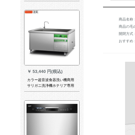
器洗い機1.8メトルの標準装備
(1800*750*800 mm)
商品の毛の
開閉方式
￥
53,440 円(税込)
カラー超音波食器洗い機商用
サリガニ洗浄機ホテリア専用
食器洗い機1.8メトルの標準装
備(1800*750*800 mm)ダブル
溝