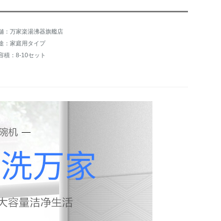
舗：万家楽湯沸器旗艦店
途：家庭用タイプ
容積：8-10セット