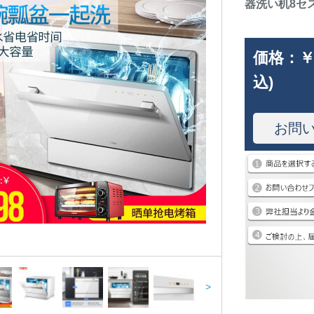
器洗い机8セス
価格：
￥
込)
お問
>