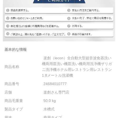
基本的な情報
楽創（lecon）全自動大型超音波食器洗い
機商用皿洗い機皿洗い機商用洗浄機ザリガ
商品名称
ニ洗浄機ホテル用レストラン用レストラン
1.8メートル洗濯機
商品番号
24684010777
店舗
楽創さん専門店
商品毛重量
50.0 kg
製品タイプ
水槽式
用途
商用タイプ