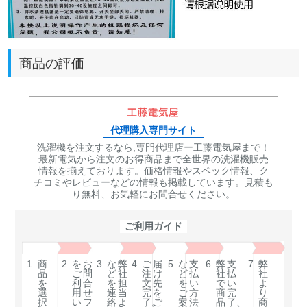
商品の評価
代理購入専門サイト
洗濯機を注文するなら,専門代理店ー工藤電気屋まで！
最新電気から注文のお得商品まで全世界の洗濯機販売
情報を揃えております。価格情報やスペック情報、ク
チコミやレビューなどの情報も掲載しています。見積も
り無料、お気軽にお問合せください。
ご利用ガイド
1.
商
2.
を
お
3.
な
弊
4.
ご
届
5.
な
支
6.
弊
支
7.
弊
品
ご
問
ど
社
注
け
ど
払
社
払
社
を
利
合
を
担
文
先
を
い
で
い
よ
選
用
せ
連
当
完
を
ご
方
商
完
り
択
い
フ
絡
よ
了。
ご
案
法
品
了、
商