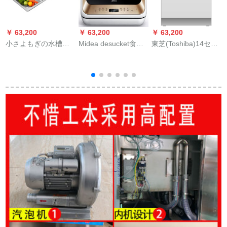
￥ 63,200
￥ 63,200
￥ 63,200
￥
小さよもぎの水槽の
Midea desucket食器
東芝(Toshiba)14セト
楽
食器洗い机の家庭用
洗い機家庭用4セトの
の大容量ケータリズ
の组み込み式の大容
果物と野菜の除菌無
である。全自動半埋
量は、べて自动的に
料洗濯Midea範(2-6口
込み式家庭用食器洗
乾燥して除菌器の超
の家)シャポンゴルド
い機DWT 4-1421。
音波を洗って、果物
と野菜のシルバを洗
濯します。