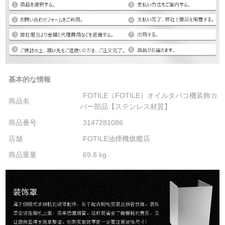
基本的な情報
FOTILE（FOTILE）オイルタバコ機装飾カ
商品名
バー部品【ステンレス材質】
商品番号
3147281086
店舗
FOTILE油煙機旗艦店
商品重量
69.8 kg