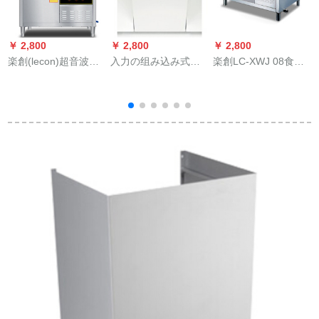
￥ 2,800
￥ 2,800
￥ 2,800
￥
楽創(lecon)超音波商
入力の组み込み式食
楽創LC-XWJ 08食器
用食器洗い機商用全
器洗い机SPV 39 E 00
洗い機商用音波食器
自動大型皿洗い機肉
TI子供ログアウトは
洗い機全自動皿洗い
W
洗い機レストロール
乾燥を强化し、省エ
機レスト1.5 m食器洗
厨房清1.5 mシング溝
ネ45 CMを提供しま
い機
洗い残渣除去
す。
用