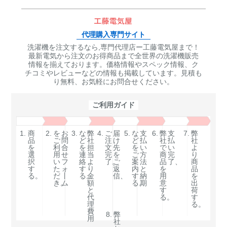
代理購入専門サイト
洗濯機を注文するなら,専門代理店ー工藤電気屋まで！
最新電気から注文のお得商品まで全世界の洗濯機販売
情報を揃えております。価格情報やスペック情報、ク
チコミやレビューなどの情報も掲載しています。見積も
り無料、お気軽にお問合せください。
ご利用ガイド
1.
商
2.
を
お
3.
な
弊
4.
ご
届
5.
な
支
6.
弊
支
7.
弊
品
ご
問
ど
社
注
け
ど
払
社
払
社
を
利
合
を
担
文
先
を
い
で
い
よ
選
用
せ
連
当
完
を
ご
方
商
完
り
択
い
フ
絡
よ
了。
ご
案
法
品
了、
商
す
た
ォ
す
り
返
内
と
を
品
る。
だ
丨
る。
金
信、
す
納
用
を
き。
ム
額
る。
期
意
出
と
す
荷
代
る。
す
理
る。
費
8.
弊
用
社