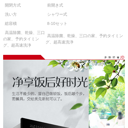
開閉方式
前開き式
洗い方
シャワー式
総容積
8-10セット
高温除菌、乾燥、三口
高温除菌、乾燥、三口の家、予約タイミン
の家、予約タイミン
グ、超高速洗浄
グ、超高速洗浄