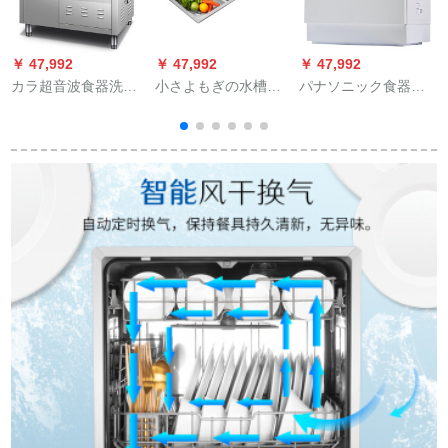
￥ 47,992
￥ 47,992
￥ 47,992
￥
カラ超音波食器洗い
小さよもぎの水槽の
パナソニック食器洗
独
機商用ザリガニ洗浄
食器洗い机の家庭用
い機6セトの卓上高温
機ホテリア専用食器
の组み込み式の大容
洗浄浄浄洗浄機乾燥
洗い器と肉洗い機0.8
量は、べて自动的に
ダブボラを加熱しま
メトルの標準装備
乾燥して除菌器の超
す。
(800*750*800 mm)
音波を洗って、果物
と野菜のシルバを洗
濯します。