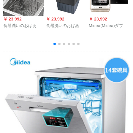
￥ 23,992
￥ 23,992
￥ 23,992
￥
食器洗いのおばあい
食器洗いのおばあさ
Midea(Midea)ダブイ
集知能水槽食器洗い
ん集积知能水槽式食
ル型水4セク家庭用食
機家庭用全自動組込
器洗い器家庭用全自
器洗剤セットEVA知
超音波洗い浄果物と
动组入超音波洗濯の
能WIFI食器哺乳瓶お
山菜消毒八合一XWP-
浄果物と野菜の消毒
もちゃん洗浄マニッ
プ
V 02 A/B-8747パクタ
単槽XWP-V 44346特
シュケスQ 37
ーレット
别価格商品