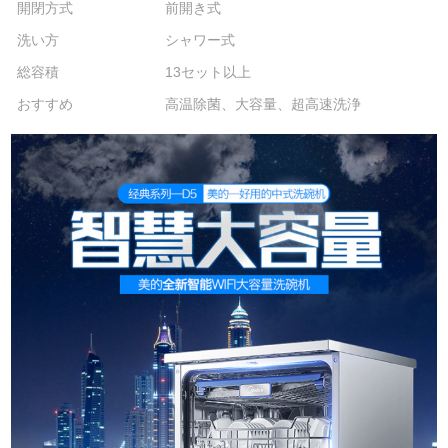
開閉方式
前開き式
洗い方
シャワー式
総容積
13セット以上
おすすめ
高温除菌、大容量、超高速洗浄