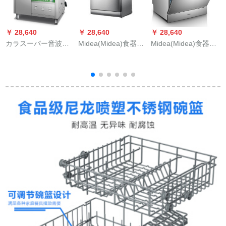
￥ 28,640
￥ 28,640
￥ 28,640
￥
カラスーパー音波食
Midea(Midea)食器洗
Midea(Midea)食器洗
徳
器洗い機商用サリカ
い機家庭用独立式13
い機をセッティング
ニ洗浄機ホテリア専
セトのスティッチ本
して、乾燥していま
用食器洗い器と肉洗
体知能除菌前果物と
す。乾燥していま
い機0.8 m高配
野菜洗い(7-10口の家)
す。乾燥していま
（800*800*800
セルバニュース
す。乾燥していま
mm）
す。乾燥していま
す。乾燥していま
す。