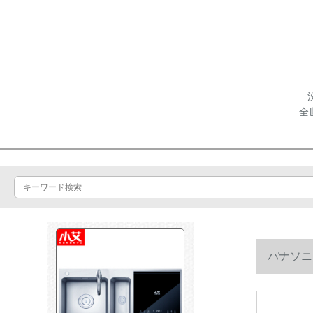
全
パナソニ