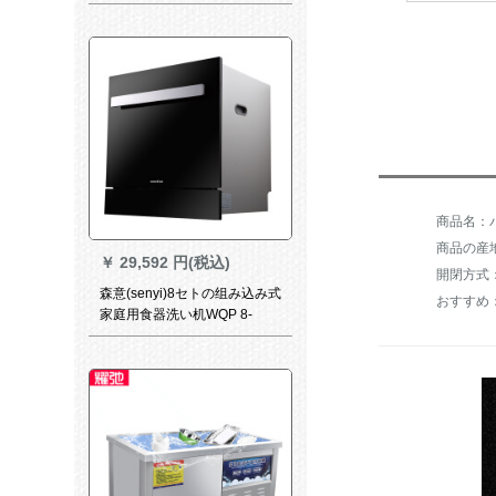
用600*800単溝除渣
商品名：パ
商品の産
￥
29,592 円(税込)
開閉方式
森意(senyi)8セトの组み込み式
家庭用食器洗い机WQP 8-
9306 B黒