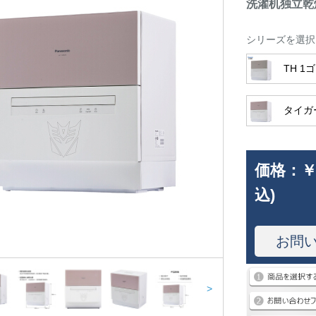
洗濯机独立乾
シリーズを選択
TH 1
タイガ
価格：
￥
込)
お問
>