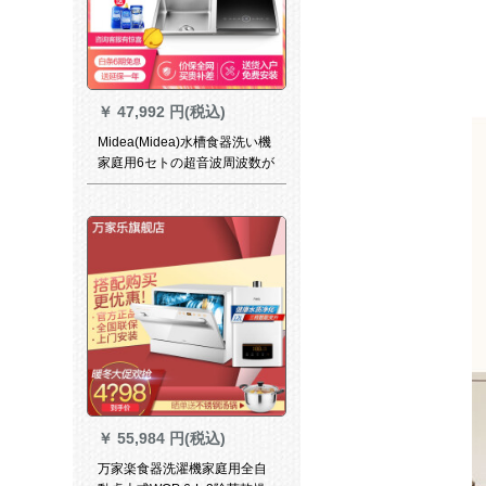
￥
47,992 円(税込)
Midea(Midea)水槽食器洗い機
家庭用6セトの超音波周波数が
変化して生きた水洗い野菜果
三合一スト双溝F 2(2-6口の家)
￥
55,984 円(税込)
万家楽食器洗濯機家庭用全自