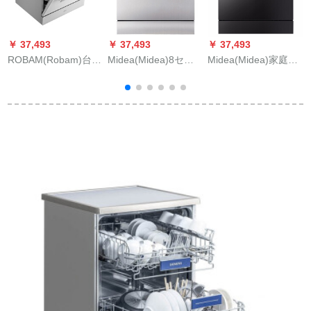
￥ 37,493
￥ 37,493
￥ 37,493
￥
ROBAM(Robam)台嵌
Midea(Midea)8セイ
Midea(Midea)家庭用
両用食器洗い機6セス
ントの卓上式埋め込
8セクの単獨嵌合両用
ト25分速洗いの自動
み台が埋め込まれて
食器洗い機知能高温
C
換気機能で異臭防止
います。家庭用食器
除菌消毒デスクリン
W 772
洗い機は2つのテーブ
グ独立型埋込み込み
ルを内蔵していま
込み込み曜石黒
す。スト除菌洗浄シ
の
ステム版です。