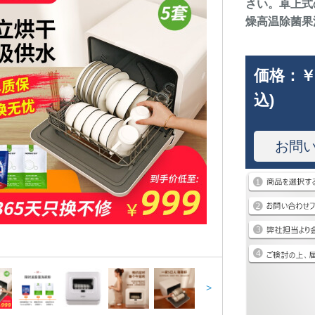
さい。卓上式
燥高温除菌果
価格：
￥
込)
お問
>