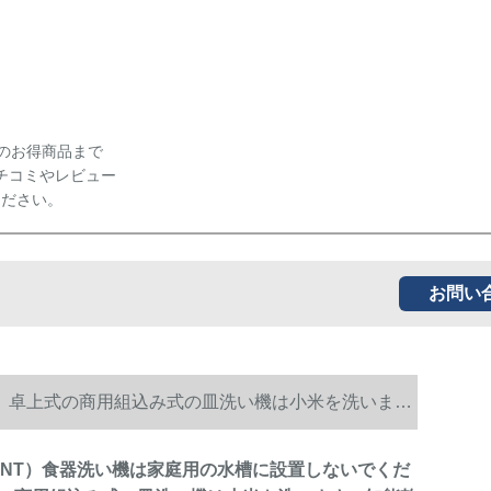
のお得商品まで
チコミやレビュー
ください。
お問い
い。卓上式の商用組込み式の皿洗い機は小米を洗いま
PONT）食器洗い機は家庭用の水槽に設置しないでくだ