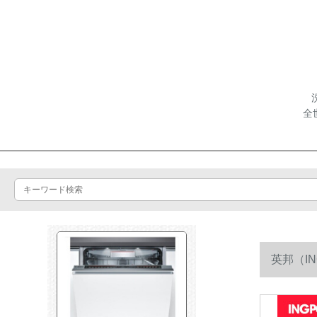
全
英邦（I
す。知能乾