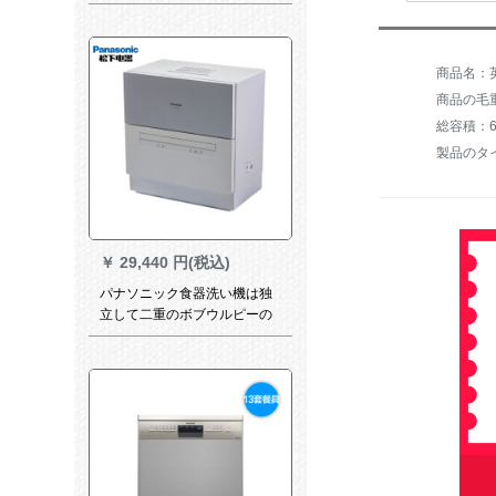
器洗い器と肉洗い機0.8メトル
の標準装備(800*750*800 mm)
商品名：英
商品の毛重量
総容積：
製品のタ
￥
29,440 円(税込)
パナソニック食器洗い機は独
立して二重のボブウルピーの
卓上NP-T 1 SECN(銀色)を乾
燥させます。