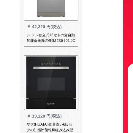
￥
42,320 円(税込)
シ-メン独立式13セトの全自動
知能食器洗濯機SJ 236 I 01 JC
は超高速で洗った食器洗い機
を乾燥させます。
￥
19,120 円(税込)
华太(HUATAI)食器洗い机8セ
クの知能除菌乾燥组み込み型