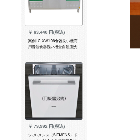
￥
63,440 円(税込)
楽創LC-XWJ 08食器洗い機商
用音波食器洗い機全自動皿洗
い機レスト2.4 m食器洗い機
￥
79,992 円(税込)
シ·メ·メンス（SIEMENS）ド