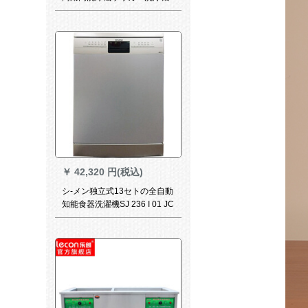
全自動大型家庭用食器洗濯機
ホ－テ洗濯機用レストセル用
洗濯機1.2 m
￥
42,320 円(税込)
シ-メン独立式13セトの全自動
知能食器洗濯機SJ 236 I 01 JC
は超高速で洗った食器洗い機
を乾燥させます。