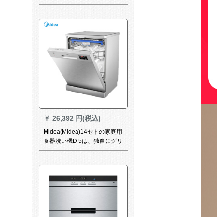
家庭用Q 01黒
￥
26,392 円(税込)
Midea(Midea)14セトの家庭用
食器洗い機D 5は、独自にグリ
ルプロ入りした全自動知能大
容量の家電キーンである。