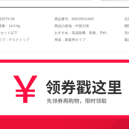
邦TX-56
商品番号：66635631945
店
：14.0 kg
商品の産地：中国大陸
開
6セット以下
おすすめ：高温除菌、乾燥、予約タイミング
洗
イプ：デスクトップ
用途：家庭用タイプ
製