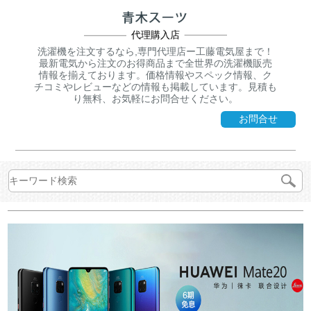
代理購入店
洗濯機を注文するなら,専門代理店ー工藤電気屋まで！
最新電気から注文のお得商品まで全世界の洗濯機販売
情報を揃えております。価格情報やスペック情報、ク
チコミやレビューなどの情報も掲載しています。見積も
り無料、お気軽にお問合せください。
お問合せ