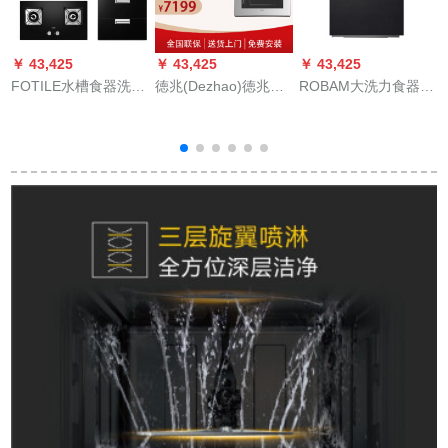
￥ 43,425
￥ 43,425
￥ 43,425
FOTILE水槽食器洗い
徳兆(Dezhao)徳兆全
ROBAM大洗力食器洗
￥
機側吸式吃烟器ガズ
自動家庭用水槽食器
濯機全自動大容量12
マルなどの消毒棚の
洗い機多機能ステア
皿W 710
煙かどうかなどの洗
リング水槽式食器洗
車プラグJQ 08
い機埋込み式食器洗
TS+HT 8 BE+J 45
い機
ン
ES+X 1 S
R