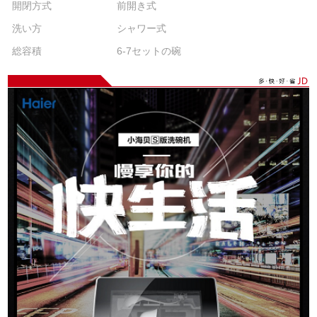
開閉方式
前開き式
洗い方
シャワー式
総容積
6-7セットの碗