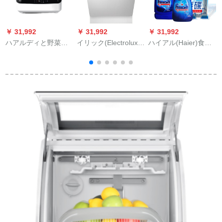
￥ 31,992
￥ 31,992
￥ 31,992
￥
ハアルディと野菜の
イリック(Electrolux)
ハイアル(Haier)食器
食器洗い消毒HW 4-B
半埋込式食器洗い機
洗いの専门用の食器
171 Z Sタルプの果物
ドップラム温度調節
洗い剤で汚れを落と
と野菜は20分前に洗
器棚ESI 5201 LOX除
します。漂洗剤1+漂
います。黒を多く使
菌乾燥
洗剤1+軟化塩水1ディ
W
う。
ック消费品セイント