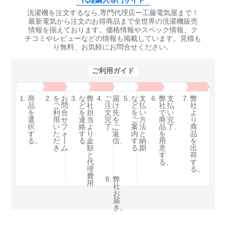
代理購入専門サイト
洗濯機を注文するなら,専門代理店ー工藤電気屋まで！
最新電気から注文のお得商品まで全世界の洗濯機販売
情報を揃えております。価格情報やスペック情報、ク
チコミやレビューなどの情報も掲載しています。見積も
り無料、お気軽にお問合せください。
ご利用ガイド
1.
商
2.
を
お
3.
な
弊
4.
ご
届
5.
な
支
6.
弊
支
7.
弊
品
ご
問
ど
社
注
け
ど
払
社
払
社
を
利
合
を
担
文
先
を
い
で
い
よ
選
用
せ
連
当
完
を
ご
方
商
完
り
択
い
フ
絡
よ
了。
ご
案
法
品
了、
商
す
た
ォ
す
り
返
内
と
を
品
る。
だ
丨
る。
金
信、
す
納
用
を
き。
ム
額
る。
期
意
出
と
す
荷
代
る。
す
理
る。
費
8.
弊
用
社
お
届
き。