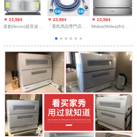
￥ 23,984
￥ 23,984
￥ 23,984
￥
楽創(lecon)超音波商
「電気用品専門店」
Midea(Midea)8セク
M
用食器洗い機商用全
全自動ドラム洗濯機
の家庭用3.0热风全乾
自動大型皿洗濯機レ
の水道管食器洗濯機
燥Wifi智控埋込み除菌
プトン厨房清1.8 m洗
六分ホースを延長
洗浄机X 4-S
濯機/肉洗い機
し、爆発防止ホース
を6分延長して、欧州
式2メトル三階の防爆
管を6分延長します。