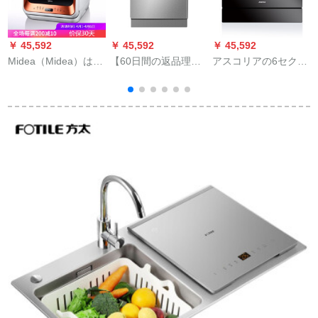
￥ 45,592
￥ 45,592
￥ 45,592
￥
Midea（Midea）は、
【60日間の返品理
アスコリアの6セクの
楽
全自動卓上除菌器の
由】カザルト家庭用
家庭用の台は2つのタ
琥珀橙をレンストー
食器洗い機16セクの
ワの食器洗い机を埋
ルしないでくださ
入力引込式埋込み式
め込みました。8セト
い。
食器洗い機WQP 60
の组み込み式知能高
DS
温除菌消毒乾燥全自
动食器洗濯机6セトの
台は2つのタワワの黒
い色を埋め込みまし
た。