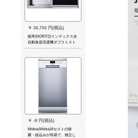
￥
36,792 円(税込)
能率(NORITZ)インテックス全
自動食器洗濯機ダブストスト
ストリフド洗濯機XW 45-B
1882
￥
-8 円(税込)
Midea(Midea)9セストの除
菌・組込みが容易で、独立し