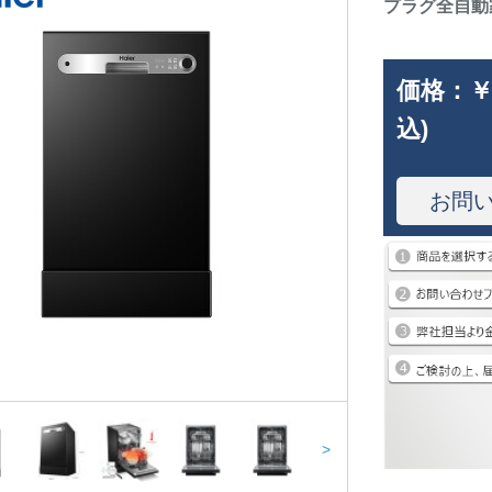
プラグ全自動家
価格：
￥
込)
お問
>