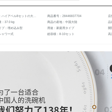
商品名称：ハイアベル8セットの大容量食器洗い機80℃高温除菌消毒乾燥組込み全自動家庭用食器洗い機HW 8-1718
商品番号：28446837704
店
37.0 kg
商品の産地：中国大陸
品
イプ：埋め込み型
用途：家庭用タイプ
開
シャワー式
総容積：8-10セット