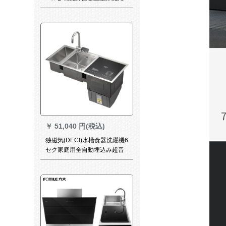
食器洗い機Q 6
￥
51,040 円(税込)
独磁気(DECI)水槽食器洗濯機6
セク家庭用全自動埋込み超音
波洗濯機超音波洗濯機