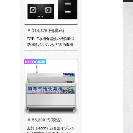
￥
114,376 円(税込)
FOTILE水槽食器洗い機側吸式
吃烟器ガズマルなどの消毒棚
の煙かどうかなどの洗車プラ
グJQ 08 TS+HT 8 BE+J 45
ES+X 1 S
￥
55,200 円(税込)
楽創（lecon）超音波オゾシン