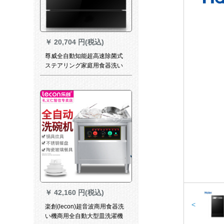
￥
20,704 円(税込)
尊威全自動知能超高速除菌式
ステアリング家庭用食器洗い
機極夜黒X-06
￥
42,160 円(税込)
<
楽創(lecon)超音波商用食器洗
い機商用全自動大型皿洗濯機