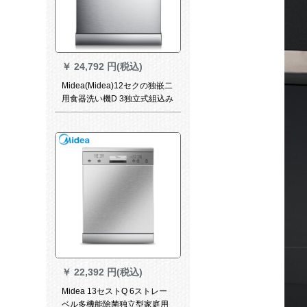
￥
24,792 円(税込)
Midea(Midea)12セクの独嵌二
用食器洗い機D 3独立式組込み
式大容量家庭用食器洗い機ス
マット除菌家電スティック電
気ガス
￥
22,392 円(税込)
Midea 13セストQ 6ストレー
ベル多機能除菌独立型家庭用