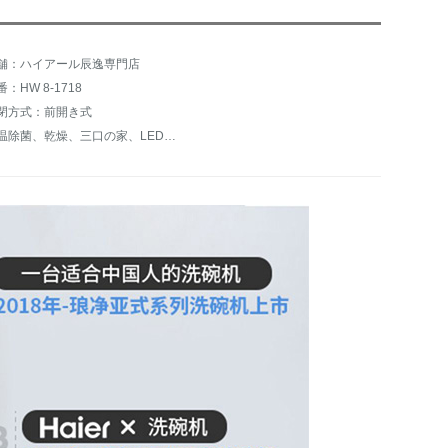
舗：ハイアール辰逸専門店
番：HW 8-1718
閉方式：前開き式
高温除菌、乾燥、三口の家、LED表示、大容量、超高速洗浄、果物と野菜の海鮮