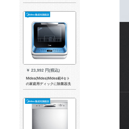
た全自動皿洗濯機(3-8口の家)
セルバー
￥
23,992 円(税込)
Midea(Midea)Midea範4セト
の家庭用ディックに除菌器洗
濯機をインストールでお願し
ます。3つの家のマッチ版M 3