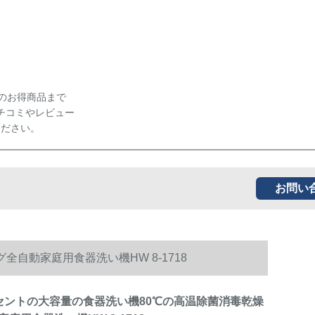
のお得商品まで
チコミやレビュー
ください。
お問い
自動家庭用食器洗い機HW 8-1718
セントの大容量の食器洗い機80℃の高温除菌消毒乾燥