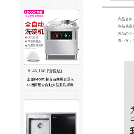
洗濯機洗濯機レプトン厨房清
0.6 m単槽洗浄残渣
商品毛重量：
製品のタ
洗い方：
￥
46,160 円(税込)
楽創(lecon)超音波商用食器洗
い機商用全自動大型皿洗濯機
洗濯機皿皿肉洗い機レスト台
所清0.8 mシゲル溝洗い残渣除
去