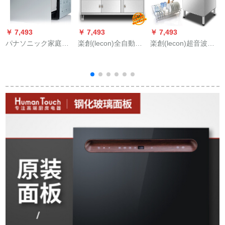
￥ 7,493
￥ 7,493
￥ 7,493
￥
パナソニック家庭用
楽創(lecon)全自動超
楽創(lecon)超音波食
全自動組込式食器洗
音波食器洗い機商用
器洗い機商用全自動
い機家庭用ブラシ椀
皿洗い機商用肉洗い
大型家庭用食器洗い
日本入力新品NP-45
機ザリガニ洗い機ホ
機ビゼネス洗濯機
R 1 DTA食器洗い機
テ用レストラン用レ
6
スト1.5 m肉洗い機