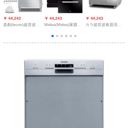
￥ 44,243
￥ 44,243
￥ 44,243
￥
楽創(lecon)超音波商
Midea(Midea)家庭用
カラ超音波食器洗い
用食器洗い機商用全
8セイントの组み込み
機商用ザリガニ洗浄
自動大型皿洗濯機洗
式食器洗い机K 1大容
機ホテリア専用食器
濯機洗濯機レプトン
量APP-instiジオ送风
洗い機1.8メトルの標
厨房清0.6 m単槽洗浄
干燥キルトを途中で
準装備(1800*750*800
残渣
お椀を追加して消毒
mm)
棚Q 37にセットしま
す。