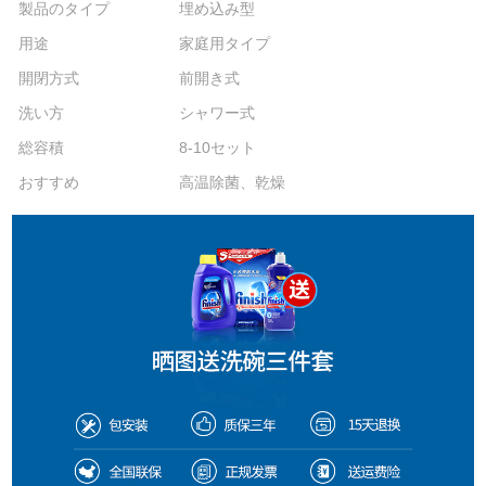
製品のタイプ
埋め込み型
用途
家庭用タイプ
開閉方式
前開き式
洗い方
シャワー式
総容積
8-10セット
おすすめ
高温除菌、乾燥