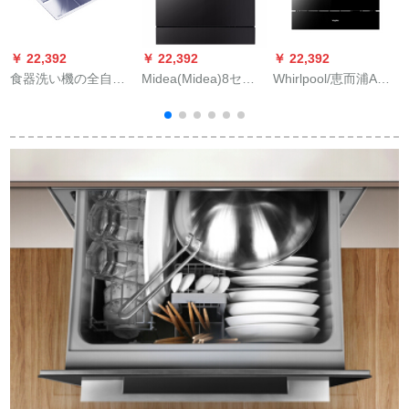
￥ 22,392
￥ 22,392
￥ 22,392
￥
食器洗い機の全自動
Midea(Midea)8セイ
Whirlpool/恵而浦ADP
B
家庭用水槽に埋め込
ントの卓上式埋め込
10 T 9391 B食器洗い
みました。BL-X 2-P
み台が埋め込まれて
機家庭用埋込み式全
大容量の全自動乾燥
います。家庭用の食
自動8セストの大容量
消毒ストリットで
器洗い機は2つの知能
除菌洗浄機
す。
除菌で土曜日の石黒
を洗います。