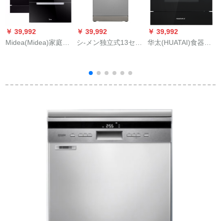
￥ 39,992
￥ 39,992
￥ 39,992
￥
Midea(Midea)家庭用
シ-メン独立式13セト
华太(HUATAI)食器洗
8セイントの组み込み
の全自動知能食器洗
い机8セクの知能除菌
式食器洗い机K 1大容
濯機SJ 236 I 01 JCは
乾燥组み込み型家庭
器
量APP-instiジオ送风
超高速で洗った食器
用Q 01黒
J
干燥キルトを途中で
洗い機を乾燥させま
お椀を追加して消毒
す。
棚Q 37にセットしま
す。