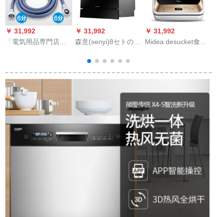
￥ 31,992
￥ 31,992
￥ 31,992
￥
「電気用品専門店」
森意(senyi)8セトの组
Midea desucket食器
M
全自動ドラム洗濯機
み込み式家庭用食器
洗い機家庭用4セトの
の水道管食器洗濯機
洗い机WQP 8-9306 B
果物と野菜の除菌無
六分ホースを延長
黒
料洗濯Midea範(2-6口
し、爆発防止ホース
の家)シャポンゴルド
を6分延長して、欧州
式1.5メトルの三階に
防爆し、6分吸水管を
溝
追加しました。