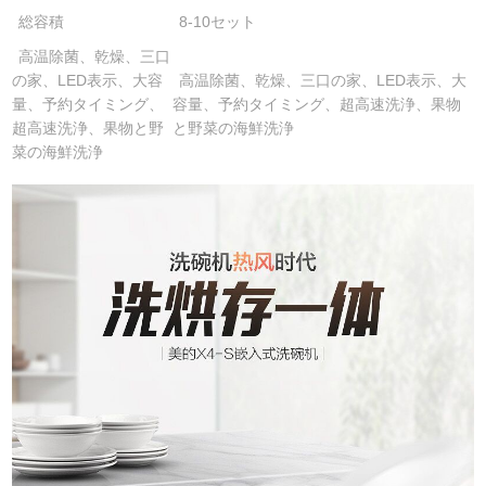
総容積
8-10セット
高温除菌、乾燥、三口
の家、LED表示、大容
高温除菌、乾燥、三口の家、LED表示、大
量、予約タイミング、
容量、予約タイミング、超高速洗浄、果物
超高速洗浄、果物と野
と野菜の海鮮洗浄
菜の海鮮洗浄