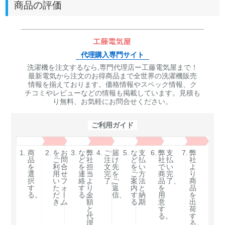
商品の評価
代理購入専門サイト
洗濯機を注文するなら,専門代理店ー工藤電気屋まで！
最新電気から注文のお得商品まで全世界の洗濯機販売
情報を揃えております。価格情報やスペック情報、ク
チコミやレビューなどの情報も掲載しています。見積も
り無料、お気軽にお問合せください。
ご利用ガイド
1.
商
2.
を
お
3.
な
弊
4.
ご
届
5.
な
支
6.
弊
支
7.
弊
品
ご
問
ど
社
注
け
ど
払
社
払
社
を
利
合
を
担
文
先
を
い
で
い
よ
選
用
せ
連
当
完
を
ご
方
商
完
り
択
い
フ
絡
よ
了。
ご
案
法
品
了、
商
す
た
ォ
す
り
返
内
と
を
品
る。
だ
丨
る。
金
信、
す
納
用
を
き。
ム
額
る。
期
意
出
と
す
荷
代
る。
す
理
る。