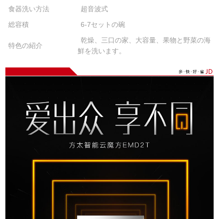
食器洗い方法
超音波式
総容積
6-7セットの碗
乾燥、三口の家、大容量、果物と野菜の海
特色の紹介
鮮を洗います。