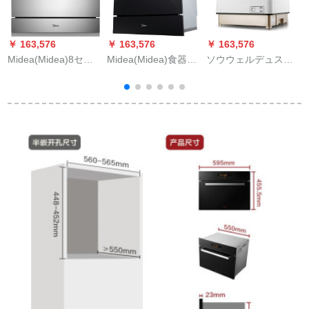
￥ 163,576
￥ 163,576
￥ 163,576
￥
Midea(Midea)8セク
Midea(Midea)食器洗
ソウウェルデュスク
の家庭用3.0热风全乾
い機家庭用埋込み式8
食器洗濯機で除菌消
燥Wifi智控埋込み除菌
セストワッフル(3-8
毒乾燥機で全自動高
洗浄机X 4-S
口の家)ブラック
温洗濯機は家庭用の
漆金です。
1