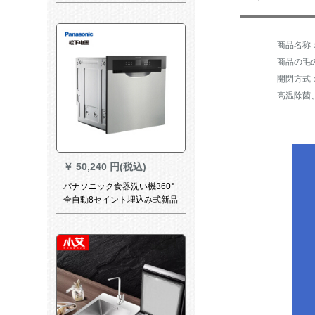
機六分ホースを延長し、爆発
防止ホースを6分延長して、欧
州式1.5メトルの三階に防爆
し、6分吸水管を追加しまし
た。
商品の毛の
開閉方式
￥
50,240 円(税込)
パナソニック食器洗い機360°
全自動8セイント埋込み式新品
NP-60 F 1 MSA