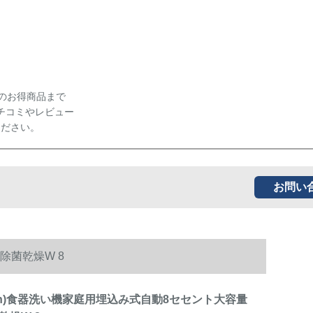
のお得商品まで
チコミやレビュー
ください。
お問い
除菌乾燥W 8
oth)食器洗い機家庭用埋込み式自動8セセント大容量