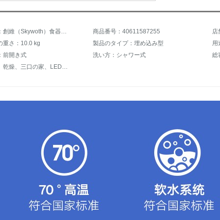
商品名称：創維（Skywoth）食器洗い機家庭用埋め込み式自動8セットの大容量70℃高温除菌乾燥W 8
商品番号：40611587255
重さ：10.0 kg
製品のタイプ：埋め込み型
用
：前開き式
洗い方：シャワー式
総
高温除菌、乾燥、三口の家、LED表示、大容量