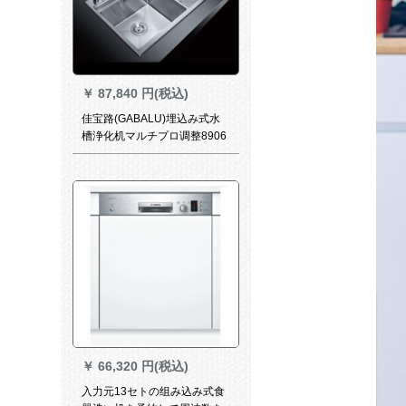
￥
87,840 円(税込)
佳宝路(GABALU)埋込み式水
槽浄化机マルチプロ调整8906
D
￥
66,320 円(税込)
入力元13セトの组み込み式食