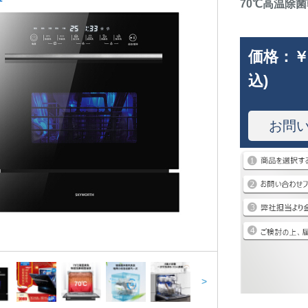
70℃高温除菌
価格：
￥
込)
お問
>