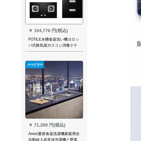
￥
104,776 円(税込)
FOTILE水槽食器洗い機ヨロッ
パ式换気扇ガスコン消毒ケケ
―スタバかどうかをキッチャ
します。EMD 1 T+HT 8 BE+J
45 ES+X 1 S
￥
71,200 円(税込)
Amoi/夏新食器洗濯機家庭用全
自動組入超音波洗濯機と野菜