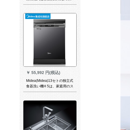
の三合セツ食器洗濯機ZX-802
B食器洗い機
￥
55,992 円(税込)
Midea(Midea)13セトの独立式
食器洗い機H 5は、家庭用のス
タッド式の組み込み式食器洗
い機を内蔵しています。乾燥
した家電を送ります。