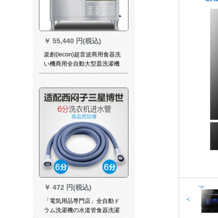
￥
55,440 円(税込)
楽創(lecon)超音波商用食器洗
い機商用全自動大型皿洗濯機
洗濯機洗濯機レスト台所清2.4
m一槽洗浄残渣+一槽過水
￥
472 円(税込)
<
「電気用品専門店」全自動ド
ラム洗濯機の水道管食器洗濯