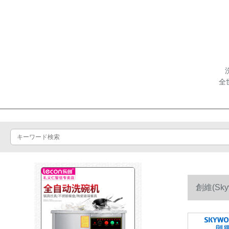
全
創維(S