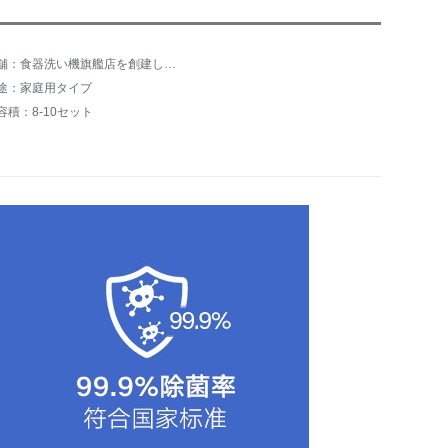
店舗：食器洗い機旗艦店を創建します。
途：家庭用タイプ
容積：8-10セット